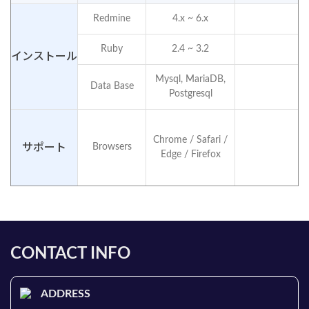
Redmine
4.x ~ 6.x
Ruby
2.4 ~ 3.2
インストール
Mysql, MariaDB,
Data Base
Postgresql
Chrome / Safari /
サポート
Browsers
Edge / Firefox
CONTACT INFO
ADDRESS